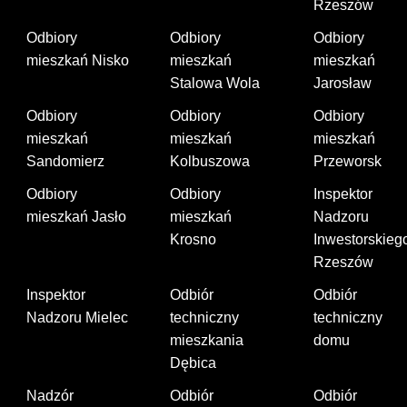
Rzeszów
Odbiory
Odbiory
Odbiory
mieszkań Nisko
mieszkań
mieszkań
Stalowa Wola
Jarosław
Odbiory
Odbiory
Odbiory
mieszkań
mieszkań
mieszkań
Sandomierz
Kolbuszowa
Przeworsk
Odbiory
Odbiory
Inspektor
mieszkań Jasło
mieszkań
Nadzoru
Krosno
Inwestorskieg
Rzeszów
Inspektor
Odbiór
Odbiór
Nadzoru Mielec
techniczny
techniczny
mieszkania
domu
Dębica
Nadzór
Odbiór
Odbiór