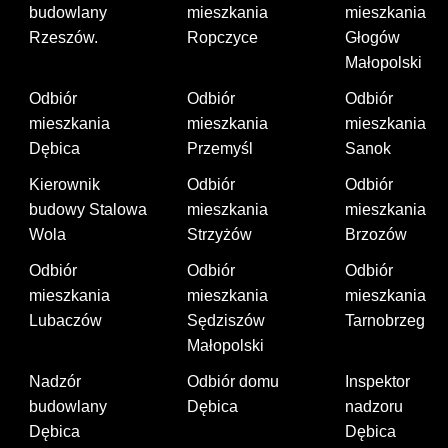
budowlany
mieszkania
mieszkania
Rzeszów.
Ropczyce
Głogów
Małopolski
Odbiór
Odbiór
Odbiór
mieszkania
mieszkania
mieszkania
Dębica
Przemyśl
Sanok
Kierownik
Odbiór
Odbiór
budowy Stalowa
mieszkania
mieszkania
Wola
Strzyżów
Brzozów
Odbiór
Odbiór
Odbiór
mieszkania
mieszkania
mieszkania
Lubaczów
Sędziszów
Tarnobrzeg
Małopolski
Nadzór
Odbiór domu
Inspektor
budowlany
Dębica
nadzoru
Dębica
Dębica