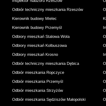
Inspektor Nadzoru Rzeszów
O
Odbiór techniczny mieszkania Rzeszów
O
Kierownik budowy Mielec
K
Kierownik budowy Przemyśl
I
Odbiory mieszkań Stalowa Wola
O
Odbiory mieszkań Kolbuszowa
O
Odbiory mieszkań Krosno
I
Odbiór techniczny mieszkania Dębica
O
Odbiór mieszkania Ropczyce
O
Odbiór mieszkania Przemyśl
O
Odbiór mieszkania Strzyżów
O
Odbiór mieszkania Sędziszów Małopolski
O