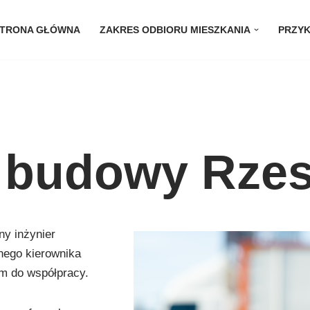
TRONA GŁÓWNA
ZAKRES ODBIORU MIESZKANIA
PRZYK
k budowy Rze
ny inżynier
nego kierownika
m do współpracy.