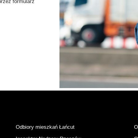
przez formularz
Odbiory mieszkań Łańcut
O