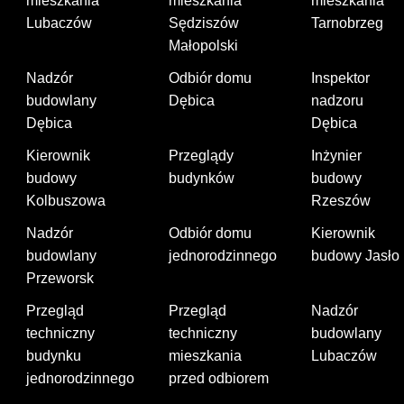
mieszkania
mieszkania
mieszkania
Lubaczów
Sędziszów
Tarnobrzeg
Małopolski
Nadzór
Odbiór domu
Inspektor
budowlany
Dębica
nadzoru
Dębica
Dębica
Kierownik
Przeglądy
Inżynier
budowy
budynków
budowy
Kolbuszowa
Rzeszów
Nadzór
Odbiór domu
Kierownik
budowlany
jednorodzinnego
budowy Jasło
Przeworsk
Przegląd
Przegląd
Nadzór
techniczny
techniczny
budowlany
budynku
mieszkania
Lubaczów
jednorodzinnego
przed odbiorem