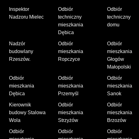
Inspektor
Odbiór
Odbiór
Nadzoru Mielec
techniczny
techniczny
mieszkania
domu
Dębica
Nadzór
Odbiór
Odbiór
budowlany
mieszkania
mieszkania
Rzeszów.
Ropczyce
Głogów
Małopolski
Odbiór
Odbiór
Odbiór
mieszkania
mieszkania
mieszkania
Dębica
Przemyśl
Sanok
Kierownik
Odbiór
Odbiór
budowy Stalowa
mieszkania
mieszkania
Wola
Strzyżów
Brzozów
Odbiór
Odbiór
Odbiór