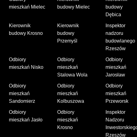
mieszkań Mielec
budowy Mielec
budowy
Dębica
Kierownik
Kierownik
Inspektor
budowy Krosno
budowy
nadzoru
Przemyśl
budowlanego
Rzeszów
Odbiory
Odbiory
Odbiory
mieszkań Nisko
mieszkań
mieszkań
Stalowa Wola
Jarosław
Odbiory
Odbiory
Odbiory
mieszkań
mieszkań
mieszkań
Sandomierz
Kolbuszowa
Przeworsk
Odbiory
Odbiory
Inspektor
mieszkań Jasło
mieszkań
Nadzoru
Krosno
Inwestorskieg
Rzeszów