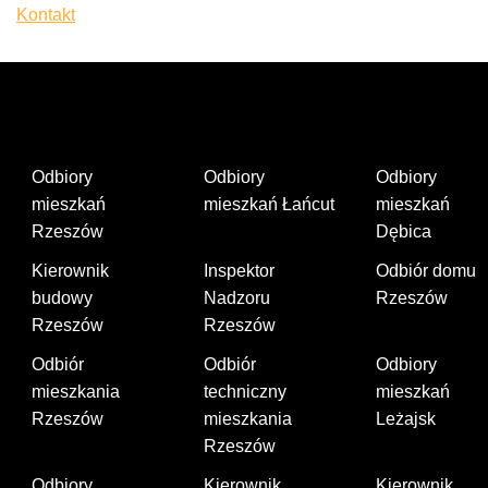
Kontakt
Odbiory
Odbiory
Odbiory
mieszkań
mieszkań Łańcut
mieszkań
Rzeszów
Dębica
Kierownik
Inspektor
Odbiór domu
budowy
Nadzoru
Rzeszów
Rzeszów
Rzeszów
Odbiór
Odbiór
Odbiory
mieszkania
techniczny
mieszkań
Rzeszów
mieszkania
Leżajsk
Rzeszów
Odbiory
Kierownik
Kierownik