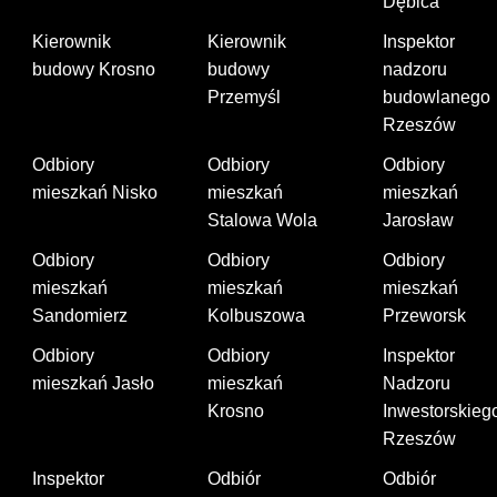
Dębica
Kierownik
Kierownik
Inspektor
budowy Krosno
budowy
nadzoru
Przemyśl
budowlanego
Rzeszów
Odbiory
Odbiory
Odbiory
mieszkań Nisko
mieszkań
mieszkań
Stalowa Wola
Jarosław
Odbiory
Odbiory
Odbiory
mieszkań
mieszkań
mieszkań
Sandomierz
Kolbuszowa
Przeworsk
Odbiory
Odbiory
Inspektor
mieszkań Jasło
mieszkań
Nadzoru
Krosno
Inwestorskieg
Rzeszów
Inspektor
Odbiór
Odbiór