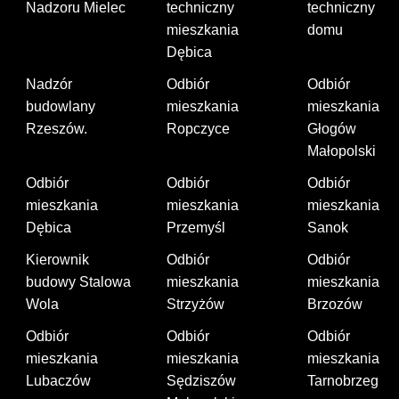
Nadzoru Mielec
techniczny
techniczny
mieszkania
domu
Dębica
Nadzór
Odbiór
Odbiór
budowlany
mieszkania
mieszkania
Rzeszów.
Ropczyce
Głogów
Małopolski
Odbiór
Odbiór
Odbiór
mieszkania
mieszkania
mieszkania
Dębica
Przemyśl
Sanok
Kierownik
Odbiór
Odbiór
budowy Stalowa
mieszkania
mieszkania
Wola
Strzyżów
Brzozów
Odbiór
Odbiór
Odbiór
mieszkania
mieszkania
mieszkania
Lubaczów
Sędziszów
Tarnobrzeg