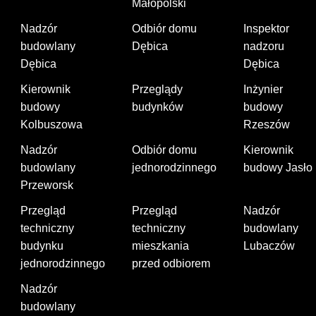
Małopolski
Nadzór
Odbiór domu
Inspektor
budowlany
Dębica
nadzoru
Dębica
Dębica
Kierownik
Przeglądy
Inżynier
budowy
budynków
budowy
Kolbuszowa
Rzeszów
Nadzór
Odbiór domu
Kierownik
budowlany
jednorodzinnego
budowy Jasło
Przeworsk
Przegląd
Przegląd
Nadzór
techniczny
techniczny
budowlany
budynku
mieszkania
Lubaczów
jednorodzinnego
przed odbiorem
Nadzór
budowlany